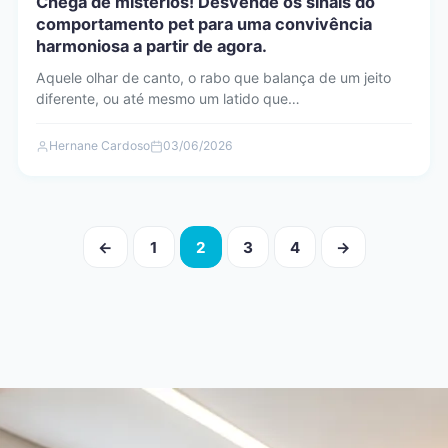
Chega de mistérios! Desvende os sinais do
comportamento pet para uma convivência
harmoniosa a partir de agora.
Aquele olhar de canto, o rabo que balança de um jeito
diferente, ou até mesmo um latido que…
Hernane Cardoso
03/06/2026
Paginação
←
1
2
3
4
→
de
posts