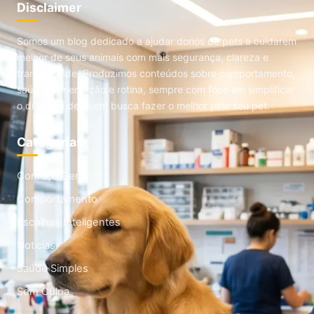
Disclaimer
Somos um blog dedicado a ajudar donos de pets a cuidarem
melhor de seus animais com mais segurança, clareza e
tranquilidade. Produzimos conteúdos sobre comportamento,
saúde, alimentação e rotina, sempre com foco em simplificar
o dia a dia de quem busca fazer o melhor pelo seu pet.
Categorias
Começo Certo
Comportamento
Escolhas Inteligentes
Noticias
Saúde Simples
Sem Culpa