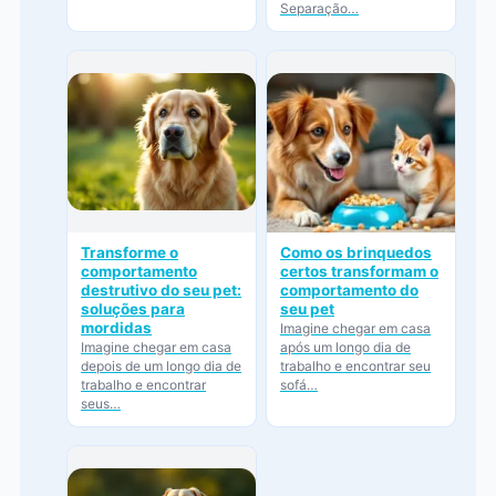
Separação…
Transforme o
Como os brinquedos
comportamento
certos transformam o
destrutivo do seu pet:
comportamento do
soluções para
seu pet
mordidas
Imagine chegar em casa
Imagine chegar em casa
após um longo dia de
depois de um longo dia de
trabalho e encontrar seu
trabalho e encontrar
sofá…
seus…