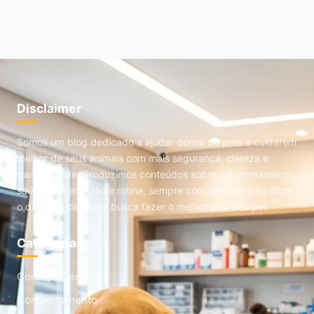
Disclaimer
Somos um blog dedicado a ajudar donos de pets a cuidarem
melhor de seus animais com mais segurança, clareza e
tranquilidade. Produzimos conteúdos sobre comportamento,
saúde, alimentação e rotina, sempre com foco em simplificar
o dia a dia de quem busca fazer o melhor pelo seu pet.
Categorias
Começo Certo
Comportamento