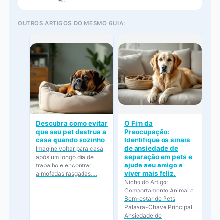
é…
OUTROS ARTIGOS DO MESMO GUIA:
Descubra como evitar
O Fim da
que seu pet destrua a
Preocupação:
casa quando sozinho
Identifique os sinais
de ansiedade de
Imagine voltar para casa
separação em pets e
após um longo dia de
ajude seu amigo a
trabalho e encontrar
viver mais feliz.
almofadas rasgadas,…
Nicho do Artigo:
Comportamento Animal e
Bem-estar de Pets
Palavra-Chave Principal:
Ansiedade de