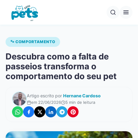
Pular
para
o
conteúdo
🐾 COMPORTAMENTO
Descubra como a falta de
passeios transforma o
comportamento do seu pet
Artigo escrito por
Hernane Cardoso
em 22/06/2026
5 min de leitura