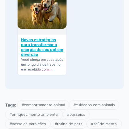
Novas estratégias
para transformar a
energia do seu pet em
diversão
Você chega em casa após
um longo dia de trabalho
e é recebido com…
Tags:
#comportamento animal
#cuidados com animais
#enriquecimento ambiental
#passeios
#passeios para cães
#rotina de pets
#saúde mental