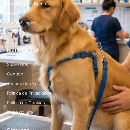
Escolhas Inteligentes
Noticias
Saúde Simples
Sem Culpa
Institucional
Sobre Nós
Contato
Termos de Uso
Política de Privacidade
Política de Cookies
Mapa do Site