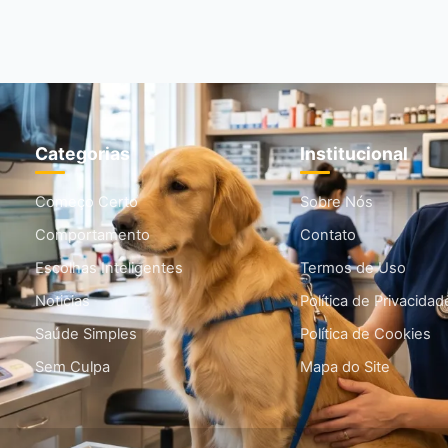
Categorias
Institucional
Começo Certo
Sobre Nós
Comportamento
Contato
Escolhas Inteligentes
Termos de Uso
Noticias
Política de Privacidad
Saúde Simples
Política de Cookies
Sem Culpa
Mapa do Site