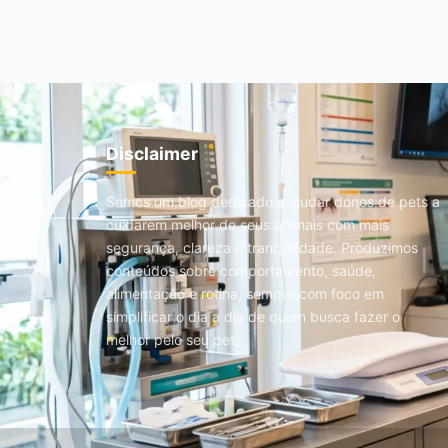
Disclaimer
Somos um blog dedicado a ajudar donos de pets a
cuidarem melhor de seus animais com mais
segurança, clareza e tranquilidade. Produzimos
conteúdos sobre comportamento, saúde,
alimentação e rotina, sempre com foco em
simplificar o dia a dia de quem busca fazer o
melhor pelo seu pet.