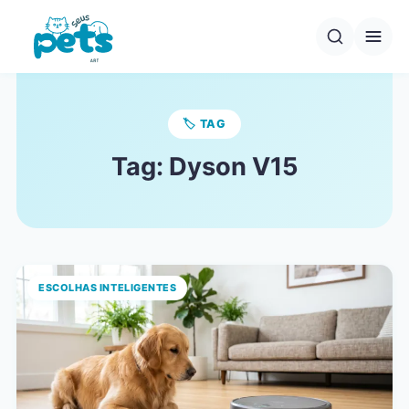
Pular
para
o
conteúdo
🏷️ TAG
Tag:
Dyson V15
ESCOLHAS INTELIGENTES