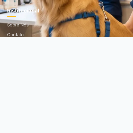
Institucional
Sobre Nós
Contato
Termos de Uso
Política de Privacidade
Política de Cookies
Mapa do Site
Siga-nos
Acompanhe nossas redes sociais para mais dicas diárias.