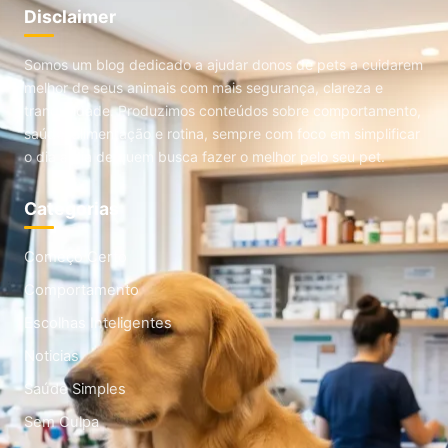
Disclaimer
Somos um blog dedicado a ajudar donos de pets a cuidarem
melhor de seus animais com mais segurança, clareza e
tranquilidade. Produzimos conteúdos sobre comportamento,
saúde, alimentação e rotina, sempre com foco em simplificar
o dia a dia de quem busca fazer o melhor pelo seu pet.
Categorias
Começo Certo
Comportamento
Escolhas Inteligentes
Noticias
Saúde Simples
Sem Culpa