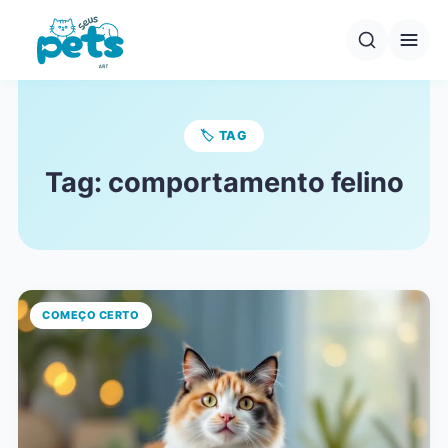
Pular
para
o
conteúdo
🏷️ TAG
Tag:
comportamento felino
COMEÇO CERTO