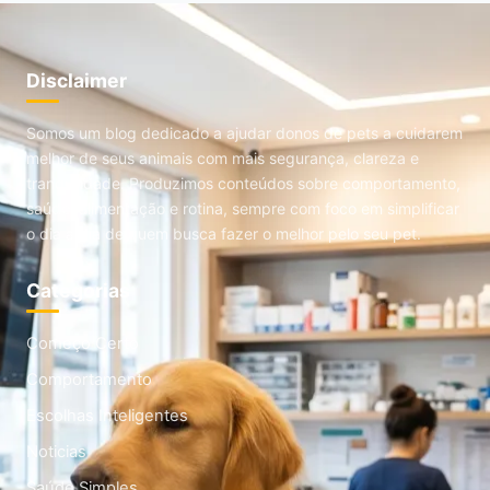
Disclaimer
Somos um blog dedicado a ajudar donos de pets a cuidarem
melhor de seus animais com mais segurança, clareza e
tranquilidade. Produzimos conteúdos sobre comportamento,
saúde, alimentação e rotina, sempre com foco em simplificar
o dia a dia de quem busca fazer o melhor pelo seu pet.
Categorias
Começo Certo
Comportamento
Escolhas Inteligentes
Noticias
Saúde Simples