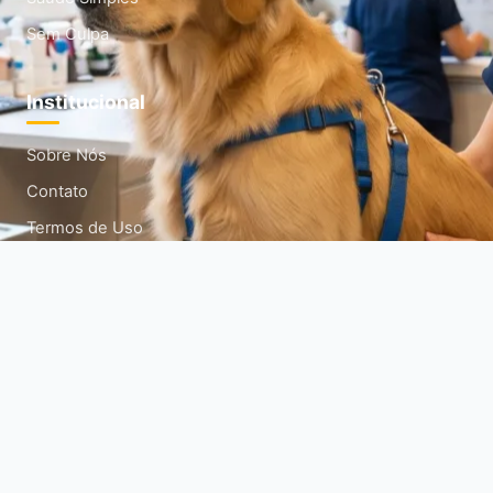
Sem Culpa
Institucional
Sobre Nós
Contato
Termos de Uso
Política de Privacidade
Política de Cookies
Mapa do Site
Siga-nos
Acompanhe nossas redes sociais para mais dicas diárias.