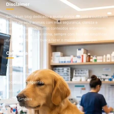
Disclaimer
Somos um blog dedicado a ajudar donos de pets a cuidarem
melhor de seus animais com mais segurança, clareza e
tranquilidade. Produzimos conteúdos sobre comportamento,
saúde, alimentação e rotina, sempre com foco em simplificar
o dia a dia de quem busca fazer o melhor pelo seu pet.
Categorias
Começo Certo
Comportamento
Escolhas Inteligentes
Noticias
Saúde Simples
Sem Culpa