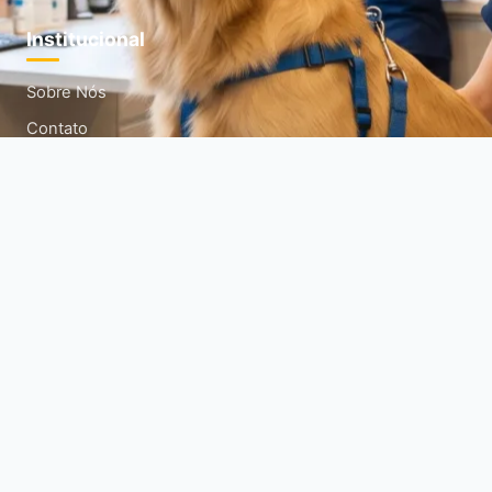
Institucional
Sobre Nós
Contato
Termos de Uso
Política de Privacidade
Política de Cookies
Mapa do Site
Siga-nos
Acompanhe nossas redes sociais para mais dicas diárias.