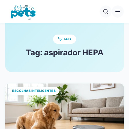
Pular
para
o
conteúdo
🏷️ TAG
Tag:
aspirador HEPA
ESCOLHAS INTELIGENTES