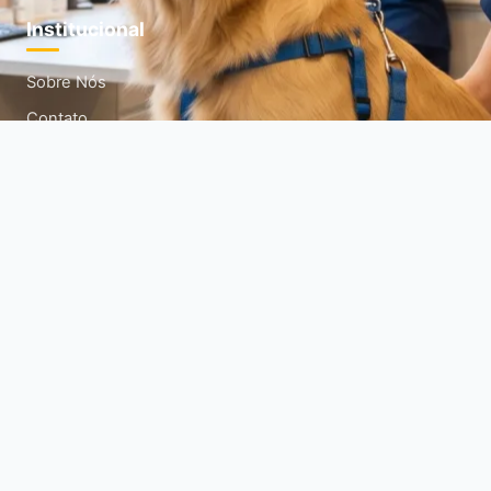
Institucional
Sobre Nós
Contato
Termos de Uso
Política de Privacidade
Política de Cookies
Mapa do Site
Siga-nos
Acompanhe nossas redes sociais para mais dicas diárias.