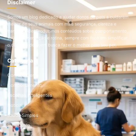
Disclaimer
Somos um blog dedicado a ajudar donos de pets a cuidarem
melhor de seus animais com mais segurança, clareza e
tranquilidade. Produzimos conteúdos sobre comportamento,
saúde, alimentação e rotina, sempre com foco em simplificar
o dia a dia de quem busca fazer o melhor pelo seu pet.
Categorias
Começo Certo
Comportamento
Escolhas Inteligentes
Noticias
Saúde Simples
Sem Culpa