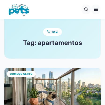
Pular
para
o
conteúdo
🏷️ TAG
Tag:
apartamentos
COMEÇO CERTO