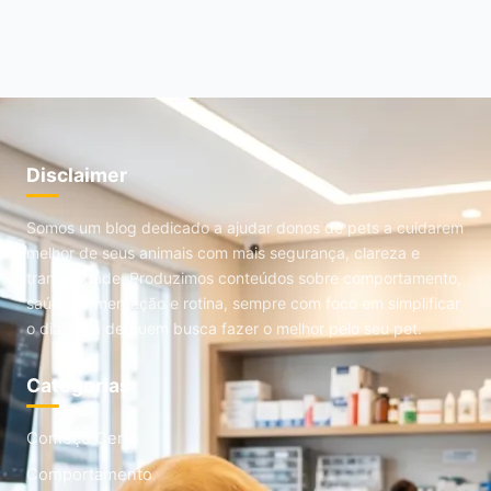
Disclaimer
Somos um blog dedicado a ajudar donos de pets a cuidarem
melhor de seus animais com mais segurança, clareza e
tranquilidade. Produzimos conteúdos sobre comportamento,
saúde, alimentação e rotina, sempre com foco em simplificar
o dia a dia de quem busca fazer o melhor pelo seu pet.
Categorias
Começo Certo
Comportamento