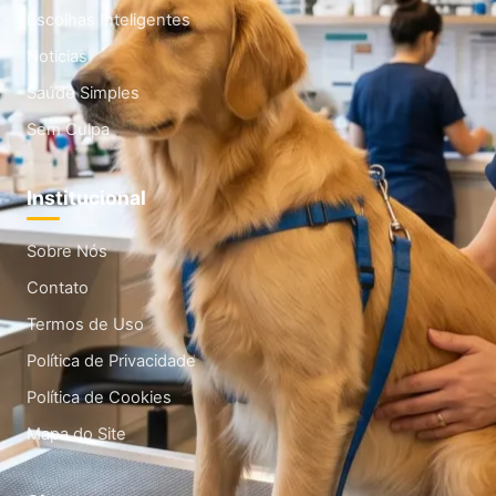
Escolhas Inteligentes
Noticias
Saúde Simples
Sem Culpa
Institucional
Sobre Nós
Contato
Termos de Uso
Política de Privacidade
Política de Cookies
Mapa do Site