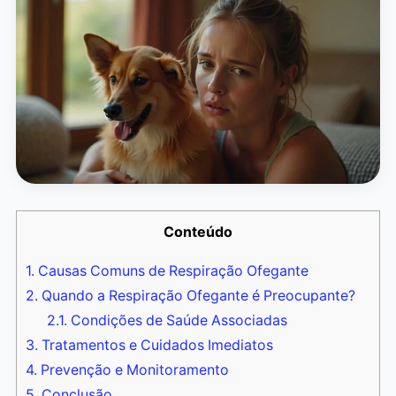
Conteúdo
1.
Causas Comuns de Respiração Ofegante
2.
Quando a Respiração Ofegante é Preocupante?
2.1.
Condições de Saúde Associadas
3.
Tratamentos e Cuidados Imediatos
4.
Prevenção e Monitoramento
5.
Conclusão