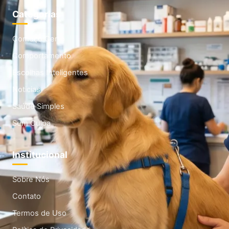
Categorias
Começo Certo
Comportamento
Escolhas Inteligentes
Noticias
Saúde Simples
Sem Culpa
Institucional
Sobre Nós
Contato
Termos de Uso