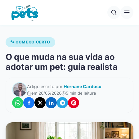
Pular
para
o
conteúdo
🐾 COMEÇO CERTO
O que muda na sua vida ao
adotar um pet: guia realista
Artigo escrito por
Hernane Cardoso
em 26/05/2026
5 min de leitura