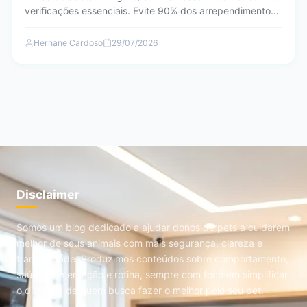
verificações essenciais. Evite 90% dos arrependimentos
e prepare-se…
Hernane Cardoso
29/07/2026
Disclaimer
Somos um blog dedicado a ajudar donos de pets a cuidarem
melhor de seus animais com mais segurança, clareza e
tranquilidade. Produzimos conteúdos sobre comportamento,
saúde, alimentação e rotina, sempre com foco em simplificar
o dia a dia de quem busca fazer o melhor pelo seu pet.