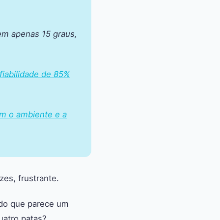
em apenas 15 graus,
fiabilidade de 85%
om o ambiente e a
es, frustrante.
ado que parece um
atro patas?