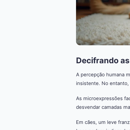
Decifrando as
A percepção humana mui
insistente. No entanto,
As microexpressões fa
desvendar camadas mai
Em cães, um leve franzi