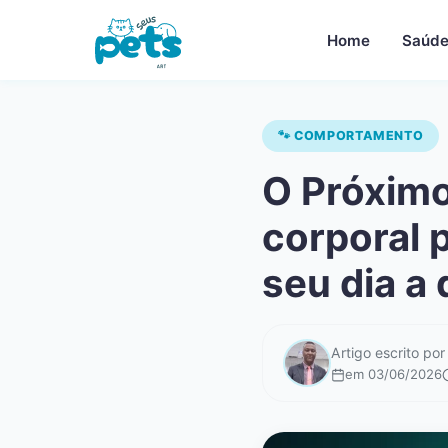
Pular
para
Home
Saúde
o
conteúdo
🐾 COMPORTAMENTO
O Próximo
corporal 
seu dia a 
Artigo escrito po
em 03/06/2026