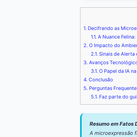
1.
Decifrando as Microe
1.1.
A Nuance Felina: 
2.
O Impacto do Ambie
2.1.
Sinais de Alerta
3.
Avanços Tecnológico
3.1.
O Papel da IA n
4.
Conclusão
5.
Perguntas Frequente
5.1.
Faz parte do gui
Resumo em Fatos D
A microexpressão f