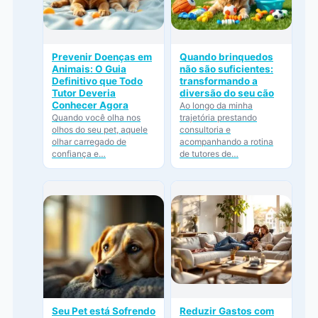
Prevenir Doenças em
Quando brinquedos
Animais: O Guia
não são suficientes:
Definitivo que Todo
transformando a
Tutor Deveria
diversão do seu cão
Conhecer Agora
Ao longo da minha
Quando você olha nos
trajetória prestando
olhos do seu pet, aquele
consultoria e
olhar carregado de
acompanhando a rotina
confiança e…
de tutores de…
Seu Pet está Sofrendo
Reduzir Gastos com