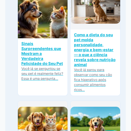
Como a dieta do seu
pet molda
Sinais
personalidade,
Surpreendentes que
energia e bem-estar
Mostram a
— o que a ciência
Verdadeira
revela sobre nutrição
Felicidade do Seu Pet
animal
Você já se perguntou se
Você já parou para
seu pet é realmente feliz?
observar como seu cão
Essa é uma pergunta…
fica hiperativo após
consumir alimentos
ricos…