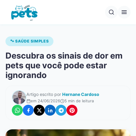
Pular
para
o
conteúdo
🐾 SAÚDE SIMPLES
Descubra os sinais de dor em
pets que você pode estar
ignorando
Artigo escrito por
Hernane Cardoso
em 24/06/2026
5 min de leitura