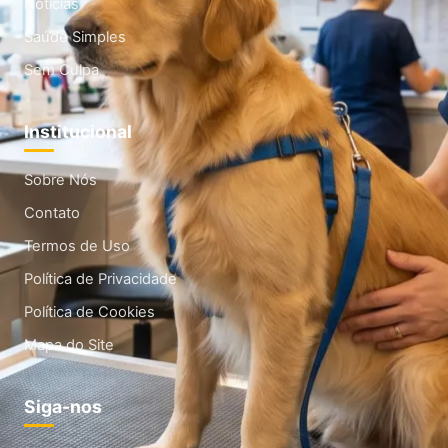
Noticias
Saúde Simples
Sem Culpa
Institucional
Sobre Nós
Contato
Termos de Uso
Política de Privacidade
Política de Cookies
Mapa do Site
Siga-nos