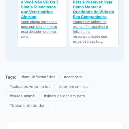
e Você Não Vê: Os 7
Pets é Possível: Veja
Sinais Silenciosos
Como Manter a
que Veterinários
Qualidade de Vida do
Alertam
Seu Companheiro
Você chega em casa e
Manter um animal de
nota que seu cachorro
estimação saudável e
está deitado no canto,
feliz é uma
sem…
responsabilidade que
exige dedicação,…
Tags:
#anti-inflamatórios
#cachorro
#cuidados veterinários
#dor em animais
#saúde animal
#sinais de dor em pets
#tratamento de dor