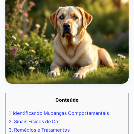
Conteúdo
1.
Identificando Mudanças Comportamentais
2.
Sinais Físicos de Dor
3.
Remédios e Tratamentos