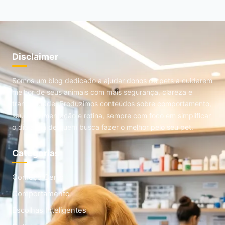
Disclaimer
Somos um blog dedicado a ajudar donos de pets a cuidarem
melhor de seus animais com mais segurança, clareza e
tranquilidade. Produzimos conteúdos sobre comportamento,
saúde, alimentação e rotina, sempre com foco em simplificar
o dia a dia de quem busca fazer o melhor pelo seu pet.
Categorias
Começo Certo
Comportamento
Escolhas Inteligentes