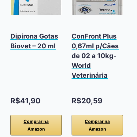
Dipirona Gotas
ConFront Plus
D
Biovet – 20 ml
0,67ml p/Cães
de 02 a 10kg-
World
Veterinária
R$41,90
R$20,59
Comprar na
Comprar na
Amazon
Amazon