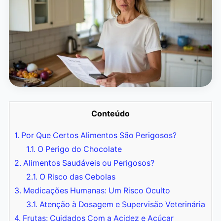
Conteúdo
1.
Por Que Certos Alimentos São Perigosos?
1.1.
O Perigo do Chocolate
2.
Alimentos Saudáveis ou Perigosos?
2.1.
O Risco das Cebolas
3.
Medicações Humanas: Um Risco Oculto
3.1.
Atenção à Dosagem e Supervisão Veterinária
4.
Frutas: Cuidados Com a Acidez e Açúcar