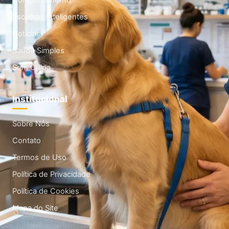
Comportamento
Escolhas Inteligentes
Noticias
Saúde Simples
Sem Culpa
Institucional
Sobre Nós
Contato
Termos de Uso
Política de Privacidade
Política de Cookies
Mapa do Site