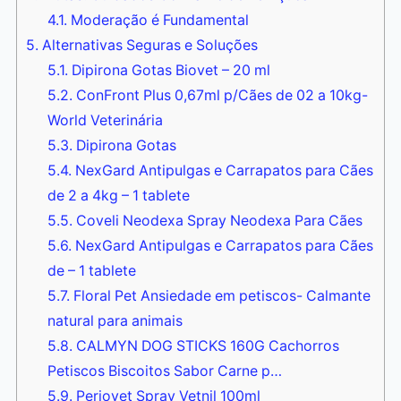
4.1.
Moderação é Fundamental
5.
Alternativas Seguras e Soluções
5.1.
Dipirona Gotas Biovet – 20 ml
5.2.
ConFront Plus 0,67ml p/Cães de 02 a 10kg-
World Veterinária
5.3.
Dipirona Gotas
5.4.
NexGard Antipulgas e Carrapatos para Cães
de 2 a 4kg – 1 tablete
5.5.
Coveli Neodexa Spray Neodexa Para Cães
5.6.
NexGard Antipulgas e Carrapatos para Cães
de – 1 tablete
5.7.
Floral Pet Ansiedade em petiscos- Calmante
natural para animais
5.8.
CALMYN DOG STICKS 160G Cachorros
Petiscos Biscoitos Sabor Carne p…
5.9.
Periovet Spray Vetnil 100ml