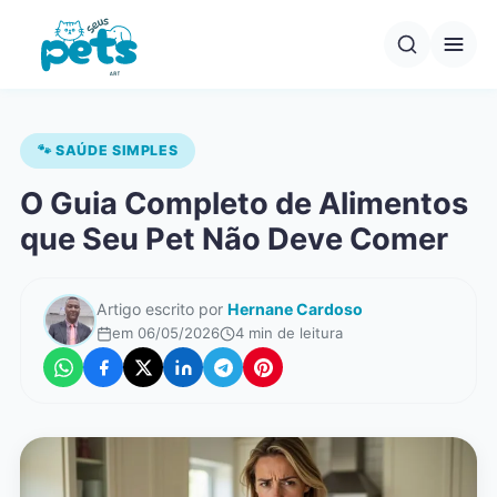
Pular
para
o
conteúdo
🐾 SAÚDE SIMPLES
O Guia Completo de Alimentos
que Seu Pet Não Deve Comer
Artigo escrito por
Hernane Cardoso
em 06/05/2026
4 min de leitura