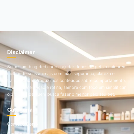
Disclaimer
Somos um blog dedicado a ajudar donos de pets a cuidarem
melhor de seus animais com mais segurança, clareza e
tranquilidade. Produzimos conteúdos sobre comportamento,
saúde, alimentação e rotina, sempre com foco em simplificar
o dia a dia de quem busca fazer o melhor pelo seu pet.
Categorias
Começo Certo